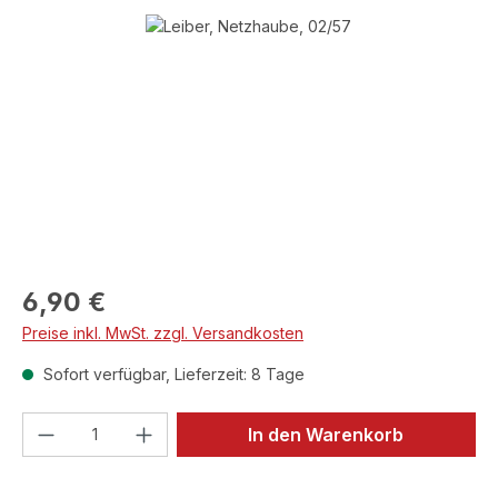
Bildergalerie überspringen
Regulärer Preis:
6,90 €
Preise inkl. MwSt. zzgl. Versandkosten
Sofort verfügbar, Lieferzeit: 8 Tage
Produkt Anzahl: Gib den gewünschten We
In den Warenkorb