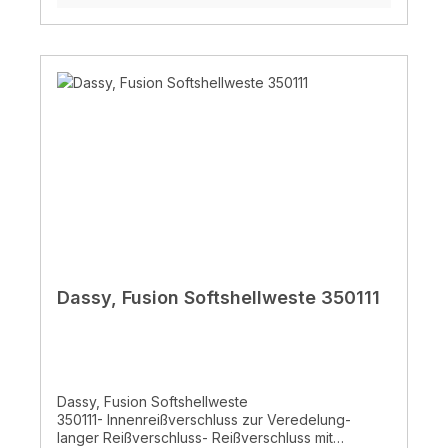
2Zertifiziert IEC 61482-2:2018 Klasse 1Zertifiziert
EN ISO 11612:2015 A1B1C1D0E1F1Zertifiziert EN ISO
11611:2015 A1 Klasse 1Zertifiziert EN 1149-
5:2018Zertifiziert EN 13034:2005+A1:2009 Typ 6
Dassy, Fusion Softshellweste 350111
Dassy, Fusion Softshellweste
350111- Innenreißverschluss zur Veredelung-
langer Reißverschluss- Reißverschluss mit