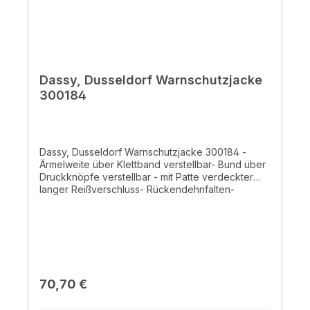
Dassy, Dusseldorf Warnschutzjacke
300184
Dassy, Dusseldorf Warnschutzjacke 300184 -
Ärmelweite über Klettband verstellbar- Bund über
Druckknöpfe verstellbar - mit Patte verdeckter
langer Reißverschluss- Rückendehnfalten-
verlängerter Rücken - zwei Schubtaschen mit
Reißverschluss - zwei Brusttaschen- Ausweishalter
- Handy- und Innentasche - Stifte- und
Werkzeugfach - Reflexstreifen von 50 mm -
Doppelte Kappnähte- HiVis Stoff: 60%
Polyester/40% Baumwolle+/- 290 g/m²- 65%
Polyester/35% Baumwolle+/- 300 g/m²- normales
Regulärer Preis:
70,70 €
Waschprogramm 60° Zertifiziert EN ISO
20471:2013+ A1:2016 - Klasse 3Zertifiziert EN ISO