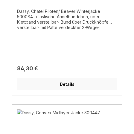
Dassy, Chatel Piloten/ Beaver Winterjacke
500084- elastische Ärmelbündchen, über
Klettband verstellbar- Bund über Druckknöpfe
verstellbar- mit Patte verdeckter 2-Wege-
Reißverschluss- Druckknopfverschluss-
Innenreißverschluss zur Veredelung- verlängerter
Rücken - je zwei Schub,- Patten,- und
Brusttaschen - Handwärmer- Napoleontasche mit
Reißverschluss - Innen-und Handytasche -
Stiftefach- reflektierende Biese- atmungsaktiver
Stoff- Doppelte Kappnähte- Schlaufe für
Regulärer Preis:
84,30 €
Ausweishalter- Beaver- Teflon® -
wasserabweisend appretiert- Fleece-Futterstoff-
wärmeisolierende Wattierung- 70% Polyester/
Details
30% Baumwolle ± 240 g/m²- normales
Waschprogramm 30°