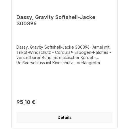
Dassy, Gravity Softshell-Jacke
300396
Dassy, Gravity Softshell-Jacke 300396- Ärmel mit
Trikot-Windschutz - Cordura® Ellbogen-Patches -
verstellbarer Bund mit elastischer Kordel -
Reißverschluss mit Kinnschutz - verlängerter
Rücken - zwei Schubtaschen mit Reißverschluss -
Brusttasche mit wasserdichtem Reißverschluss -
Innentasche- Handytasche mit Touchscreen-
Funktion- Tasche für Mini-Tablet - abnehmbare
Kapuze mit elastischem Kordelzug -
reflektierende Details - dreilagige Softshell mit
Fleece-Futterstoff - wasserdichter, winddichter
Regulärer Preis:
95,10 €
und atmungsaktiver Stoff - mechanischer Stretch -
2-fache Kappnähte - Stickerei in Kontrastfarbe
-100% Polyester ± 280 g/m²- WR = 5000mm -
Details
MVP = 5000 g/m²/24h - normales
Waschprogramm 30°