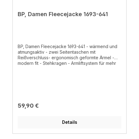
BP, Damen Fleecejacke 1693-641
BP, Damen Fleecejacke 1693-641 - wärmend und
atmungsaktiv - zwei Seitentaschen mit
Reißverschluss- ergonomisch geformte Ärmel -
modern fit - Stehkragen - Armliftsystem für mehr
Bewegungsfreiheit - formgebende
Teilungsnähte - 100% Polyester, 275g- waschbar
im Schonwaschgang 30°C
Regulärer Preis:
59,90 €
Details