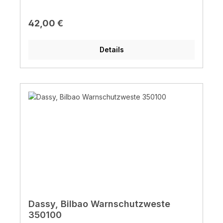
Regulärer Preis:
42,00 €
Details
Dassy, Bilbao Warnschutzweste
350100