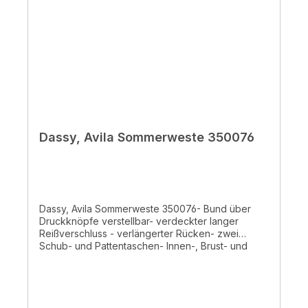
Dassy, Avila Sommerweste 350076
Dassy, Avila Sommerweste 350076- Bund über
Druckknöpfe verstellbar- verdeckter langer
Reißverschluss - verlängerter Rücken- zwei
Schub- und Pattentaschen- Innen-, Brust- und
Handytasche - Stiftefach - D-Ring- Doppelte
Kappnähte - 65% Polyester/ 35% Baumwolle, ±
245 g/m² - waschbar bis 60°C