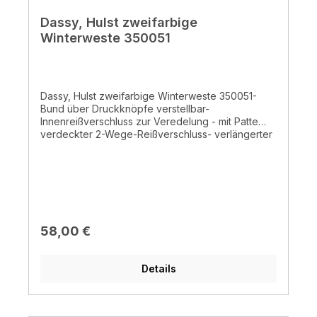
Dassy, Hulst zweifarbige
Winterweste 350051
Dassy, Hulst zweifarbige Winterweste 350051-
Bund über Druckknöpfe verstellbar-
Innenreißverschluss zur Veredelung - mit Patte
verdeckter 2-Wege-Reißverschluss- verlängerter
Rücken- zwei Schub- und Pattentaschen- Innen-,
Brust- und Handytasche - Stiftefach -
reflektierende Biese - Fleece-Futterstoff -
wärmeisolierende Wattierung- Doppelte
Kappnähte - 65% Polyester/ 35% Baumwolle, ±
245 g/m² - waschbar bis 30°C
Regulärer Preis:
58,00 €
Details