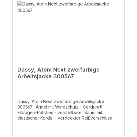
EN ISO 20471:2013+ A1:2016 - XS/S Klasse 3
Zertifiziert EN 343:2019 Klasse 4-1-x
Dassy, Atom Next zweifarbige
Arbeitsjacke 300567
Dassy, Atom Next zweifarbige Arbeitsjacke
300567- Ärmel mit Windschutz - Cordura®
Ellbogen-Patches - verstellbarer Saum mit
elastischer Kordel - verdeckter Reißverschluss
und Kinnschutz - 2 Schubtaschen mit
Reißverschluss - Brusttasche mit Reißverschluss -
Innentasche - reflektierende Details -