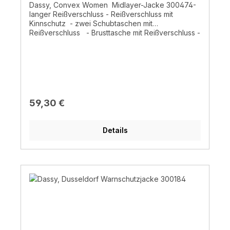
Dassy, Convex Women Midlayer-Jacke 300474-
langer Reißverschluss - Reißverschluss mit
Kinnschutz - zwei Schubtaschen mit
Reißverschluss - Brusttasche mit Reißverschluss -
taillierte Passform - Daumenlöcher - Stickerei in
Kontrastfarbe - Ideal zur Veredelung - 100%
Polyester ± 290 g/m² - Trikot-Außenstoff mit
innerer Schicht aus sanftem, einfarbigem Fleece-
Futter - normales Waschprogramm 40°
Regulärer Preis:
59,30 €
Details