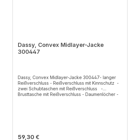
Dassy, Convex Midlayer-Jacke
300447
Dassy, Convex Midlayer-Jacke 300447- langer
Reißverschluss - Reißverschluss mit Kinnschutz -
zwei Schubtaschen mit Reißverschluss -
Brusttasche mit Reißverschluss - Daumenlöcher -
Stickerei in Kontrastfarbe - Ideal zur Veredelung -
100% Polyester ± 290 g/m² - Trikot-Außenstoff mit
innerer Schicht aus sanftem, einfarbigem Fleece-
Futter - normales Waschprogramm 40°
Regulärer Preis:
59,30 €