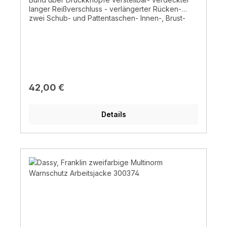
langer Reißverschluss - verlängerter Rücken-
zwei Schub- und Pattentaschen- Innen-, Brust-
und Handytasche - Stiftefach - D-Ring- Doppelte
Kappnähte - 65% Polyester/ 35% Baumwolle, ±
245 g/m² - waschbar bis 60°C
Regulärer Preis:
42,00 €
Details