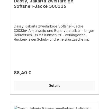
Dassy, Jakarta zweifarbige
Softshell-Jacke 300336
Dassy, Jakarta zweifarbige Softshell-Jacke
300336- Ärmelweite und Bund verstellbar - langer
Reißverschluss mit Kinnschutz - verlängerter
Rücken- zwei Schub- und eine Brusttasche mit
Reißverschluss - Innen- und Handytasche -
abnehmbare Kapuze verstellbar mit elastischer
Kordel - reflektierende Biese - dreilagige
Softshell mit Fleece Futter - 2-fache Kappnähte -
wasserdichter-, winddichter- und atmungsaktiver
Stoff - 100% Polyester, +/- 280 g/m² - normales
Waschprogramm 30°
Regulärer Preis:
88,40 €
Details