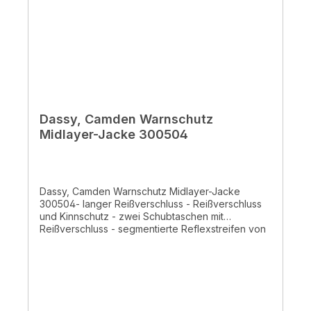
Dassy, Camden Warnschutz
Midlayer-Jacke 300504
Dassy, Camden Warnschutz Midlayer-Jacke
300504- langer Reißverschluss - Reißverschluss
und Kinnschutz - zwei Schubtaschen mit
Reißverschluss - segmentierte Reflexstreifen von
50 mm- Stickerei in Kontrastfarbe - 94%
Polyester/6% Elasthan, +/-260 g/m²² - normales
Waschprogramm 40°Zertifiziert EN ISO
20471:2013 + A1:2016 Klasse 2