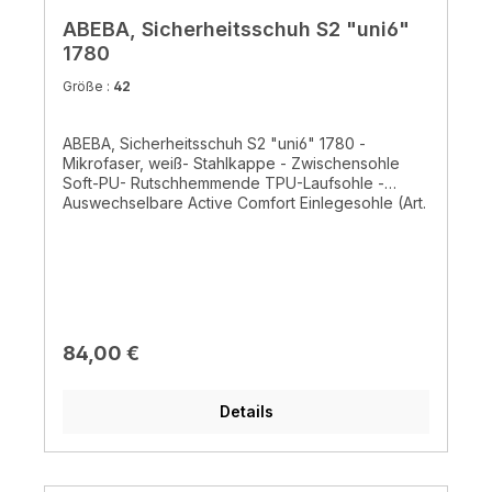
ABEBA, Sicherheitsschuh S2 "uni6"
1780
Größe :
42
ABEBA, Sicherheitsschuh S2 "uni6" 1780 -
Mikrofaser, weiß- Stahlkappe - Zwischensohle
Soft-PU- Rutschhemmende TPU-Laufsohle -
Auswechselbare Active Comfort Einlegesohle (Art.
352520) - Atmungsaktives Innenfutter mit Silver
Point - Ristbereich mit Schnürung- CE, EN ISO
20345:2011, S2, SRC
Regulärer Preis:
84,00 €
Details