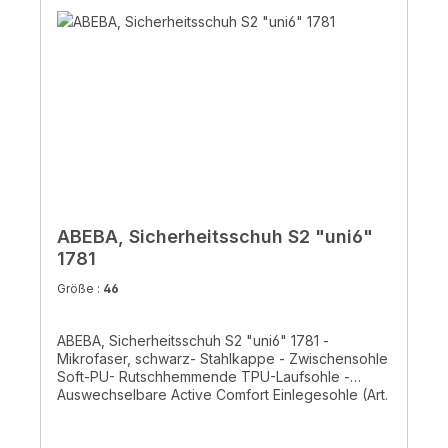
ABEBA, Sicherheitsschuh S2 "uni6"
1781
Größe :
46
ABEBA, Sicherheitsschuh S2 "uni6" 1781 -
Mikrofaser, schwarz- Stahlkappe - Zwischensohle
Soft-PU- Rutschhemmende TPU-Laufsohle -
Auswechselbare Active Comfort Einlegesohle (Art.
352520) - Atmungsaktives Innenfutter mit Silver
Point - Ristbereich mit Schnürung- CE, EN ISO