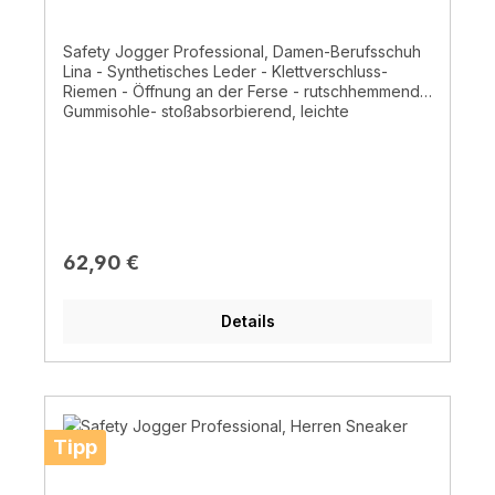
Safety Jogger Professional, Damen-Berufsschuh
Lina - Synthetisches Leder - Klettverschluss-
Riemen - Öffnung an der Ferse - rutschhemmende
Gummisohle- stoßabsorbierend, leichte
Zwischensohle für
Stoßdämpfung- Herausnehmbare Innensohle -
Antistatisch - leicht, ca. 240g- OB / ESD, A, E, SRC
- ESD - Einfache Pflege
Regulärer Preis:
62,90 €
Details
Tipp