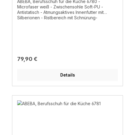
ABEBA, Berufsschuh für die Küche 6780 -
Microfaser weiß - Zwischensohle Soft-PU -
Antistatisch - Atmungsaktives Innenfutter mit
Silberionen - Ristbereich mit Schnürung-
auswechselbare Active Comfort Einlegesohle (Art.
352510)- CE, EN ISO 20347:2012, O2, FO, SRC -
HACCP gerecht
Regulärer Preis:
79,90 €
Details