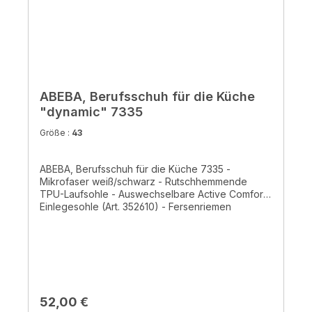
ABEBA, Berufsschuh für die Küche
"dynamic" 7335
Größe :
43
ABEBA, Berufsschuh für die Küche 7335 -
Mikrofaser weiß/schwarz - Rutschhemmende
TPU-Laufsohle - Auswechselbare Active Comfort
Einlegesohle (Art. 352610) - Fersenriemen
feststehend, verstellbar- Schaft aus einem Stück -
HACCP gerecht- CE, EN ISO 20347:2012 OB, A, E,
FO, SRC
Regulärer Preis:
52,00 €