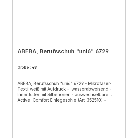
ABEBA, Berufsschuh "uni6" 6729
Größe :
48
ABEBA, Berufsschuh "uni6" 6729 - Mikrofaser-
Textil weiß mit Aufdruck - wasserabweisend -
Innenfutter mit Silberionen - auswechselbare
Active Comfort Einlegesohle (Art. 352510) -
rutschhemmende TPU-Laufsohle- Ristbereich mit
Schnürung- CE, EN ISO 20347:2012, O2, FO, SRC