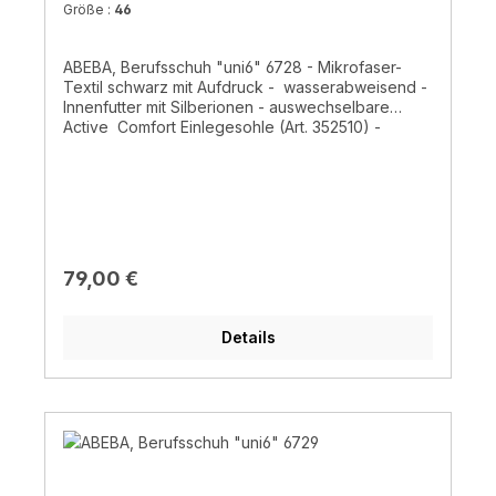
Größe :
46
ABEBA, Berufsschuh "uni6" 6728 - Mikrofaser-
Textil schwarz mit Aufdruck - wasserabweisend -
Innenfutter mit Silberionen - auswechselbare
Active Comfort Einlegesohle (Art. 352510) -
rutschhemmende TPU-Laufsohle- Ristbereich mit
Schnürung- CE, EN ISO 20347:2012, O2, FO, SRC
Regulärer Preis:
79,00 €
Details