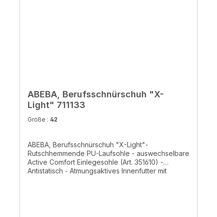
ABEBA, Berufsschnürschuh "X-
Light" 711133
Größe :
42
ABEBA, Berufsschnürschuh "X-Light"-
Rutschhemmende PU-Laufsohle - auswechselbare
Active Comfort Einlegesohle (Art. 351610) -
Antistatisch - Atmungsaktives Innenfutter mit
Silberionen - Ristbereich mit Schnürung -
Glattleder weiß - für die Küche geeignetMit
verbesserte Rutschhemmung und optimierter
Passform (SRC – die beste Rutschhemmung, für
maximalen Schutz)- CE, EN ISO 20347:2012, 02,