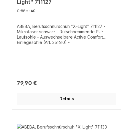
Light" 711127
Größe :
40
ABEBA, Berufsschnürschuh "X-Light" 711127 -
Mikrofaser schwarz - Rutschhemmende PU-
Laufsohle - Auswechselbare Active Comfort
Einlegesohle (Art. 351610) -
Feuchtigkeitsabsorbierendes Spezialinnenfutter
mit Silberionen - Ristbereich mit Schnürung -
HACCP gerecht- CE, EN ISO 20347:2012 O2, FO,
SRC
Regulärer Preis:
79,90 €
Details