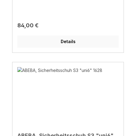
20345:2011, S2, SRC
Regulärer Preis:
84,00 €
Details
ABEBA, Sicherheitsschuh S3 "uni6"