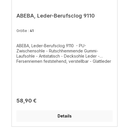
ABEBA, Leder-Berufsclog 9110
Größe :
41
ABEBA, Leder-Berufsclog 9110 - PU-
Zwischensohle - Rutschhemmende Gummi-
Laufsohle - Antistatisch - Decksohle Leder -
Fersenriemen feststehend, verstellbar - Glattleder
schwarz - für die Küche geeignet- CE, EN ISO
20347:2012 OB, A, FO, SRC
Regulärer Preis:
58,90 €
Details