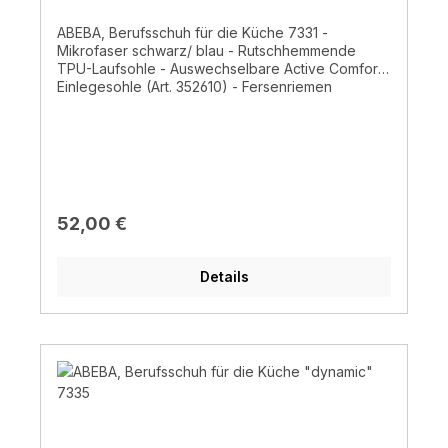
ABEBA, Berufsschuh für die Küche 7331 -
Mikrofaser schwarz/ blau - Rutschhemmende
TPU-Laufsohle - Auswechselbare Active Comfort
Einlegesohle (Art. 352610) - Fersenriemen
feststehend, verstellbar- Schaft aus einem Stück -
HACCP gerecht- CE, EN ISO 20347:2012 OB, A, E,
FO, SRC
Regulärer Preis:
52,00 €
Details