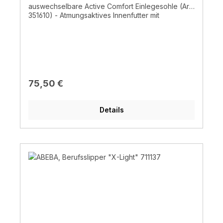
auswechselbare Active Comfort Einlegesohle (Art.
351610) - Atmungsaktives Innenfutter mit
Silberionen - Ristbereich mit Gummizug-
antistatisch- CE EN ISO 20347:2012, O2, FO, SRC
Regulärer Preis:
75,50 €
Details