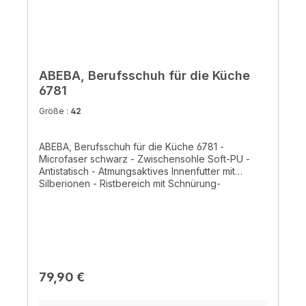
ABEBA, Berufsschuh für die Küche
6781
Größe :
42
ABEBA, Berufsschuh für die Küche 6781 -
Microfaser schwarz - Zwischensohle Soft-PU -
Antistatisch - Atmungsaktives Innenfutter mit
Silberionen - Ristbereich mit Schnürung-
auswechselbare Active Comfort Einlegesohle (Art.
352510)- CE, EN ISO 20347:2012, O2, FO, SRC -
HACCP gerecht
Regulärer Preis:
79,90 €