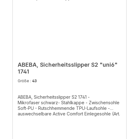
ABEBA, Sicherheitsslipper S2 "uni6"
1741
Größe :
43
ABEBA, Sicherheitsslipper S2 1741 -
Mikrofaser schwarz- Stahlkappe - Zwischensohle
Soft-PU - Rutschhemmende TPU-Laufsohle -
auswechselbare Active Comfort Einlegesohle (Art.
352520) - Atmungsaktives Innenfutter mit
Silberionen - Ristbereich mit Gummizug- CE EN ISO
20345:2011, S2, SRC