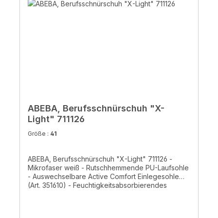
ABEBA, Berufsschnürschuh "X-
Light" 711126
Größe :
41
ABEBA, Berufsschnürschuh "X-Light" 711126 -
Mikrofaser weiß - Rutschhemmende PU-Laufsohle
- Auswechselbare Active Comfort Einlegesohle
(Art. 351610) - Feuchtigkeitsabsorbierendes
Spezialinnenfutter mit Silberionen - Ristbereich mit
Schnürung - HACCP gerecht- CE, EN ISO
20347:2012 O2, FO, SRC