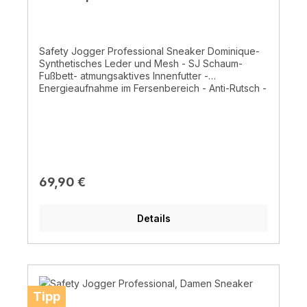
Safety Jogger Professional Sneaker Dominique-
Synthetisches Leder und Mesh - SJ Schaum-
Fußbett- atmungsaktives Innenfutter -
Energieaufnahme im Fersenbereich - Anti-Rutsch -
Antistatisch - ca. 400g- SRC- ESD - Einfache
Pflege EN ISO 20347:2022+A1:2024 , ASTM
F2892:2024
Regulärer Preis:
69,90 €
Details
Tipp