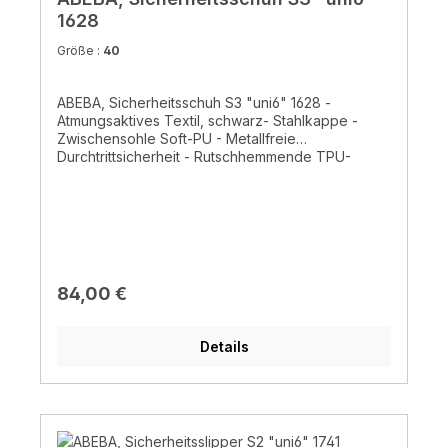
1628
Größe :
40
ABEBA, Sicherheitsschuh S3 "uni6" 1628 -
Atmungsaktives Textil, schwarz- Stahlkappe -
Zwischensohle Soft-PU - Metallfreie
Durchtrittsicherheit - Rutschhemmende TPU-
Laufsohle - Auswechselbare Active Comfort
Einlegesohle (Art. 352520) - Atmungsaktives
Innenfutter mit Silver Point - Ristbereich mit
Schnürung - Wasserabweisend- CE, EN ISO
20345:2011, S3, SRC
Regulärer Preis:
84,00 €
Details