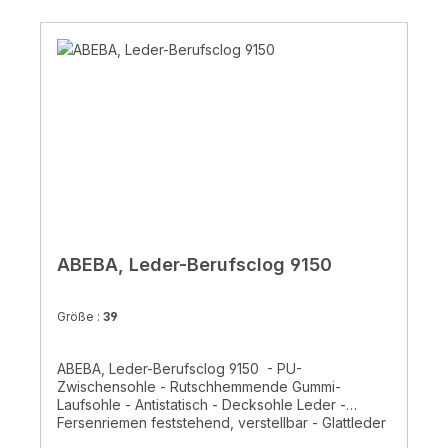
ABEBA, Leder-Berufsclog 9150
Größe :
39
ABEBA, Leder-Berufsclog 9150 - PU-
Zwischensohle - Rutschhemmende Gummi-
Laufsohle - Antistatisch - Decksohle Leder -
Fersenriemen feststehend, verstellbar - Glattleder
marine - für die Küche geeignet- CE, EN ISO