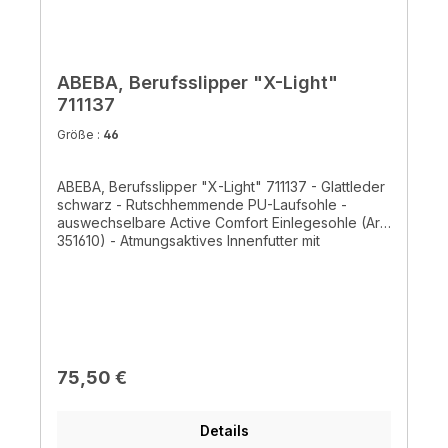
ABEBA, Berufsslipper "X-Light"
711137
Größe :
46
ABEBA, Berufsslipper "X-Light" 711137 - Glattleder
schwarz - Rutschhemmende PU-Laufsohle -
auswechselbare Active Comfort Einlegesohle (Art.
351610) - Atmungsaktives Innenfutter mit
Silberionen - Ristbereich mit Gummizug-
antistatisch- CE EN ISO 20347:2012, O2, FO, SRC
Regulärer Preis:
75,50 €
Details