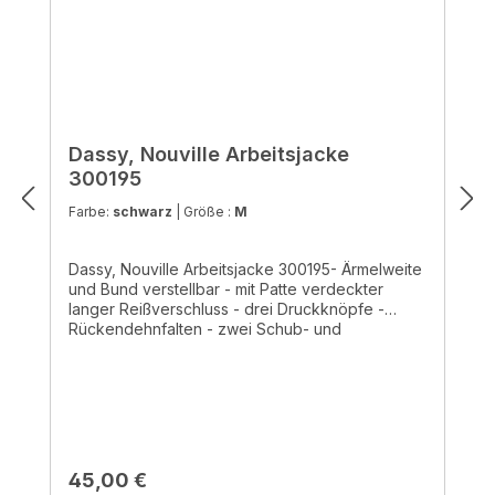
Dassy, Nouville Arbeitsjacke
300195
Farbe:
schwarz
|
Größe :
M
Dassy, Nouville Arbeitsjacke 300195- Ärmelweite
und Bund verstellbar - mit Patte verdeckter
langer Reißverschluss - drei Druckknöpfe -
Rückendehnfalten - zwei Schub- und
Brusttaschen- Innen- und Handytasche -
Werkzeug- und Stiftefach - reflektierende Biese
- Doppelte Kappnähte - 65% Polyester/ 35%
Baumwolle, ± 245 g/m² - waschbar bis 60°C
Regulärer Preis:
45,00 €