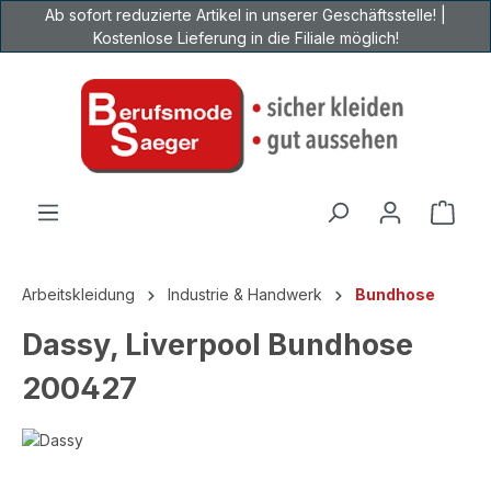
Ab sofort reduzierte Artikel in unserer Geschäftsstelle! |
Zum Hauptinhalt springen
Kostenlose Lieferung in die Filiale möglich!
Ware
Arbeitskleidung
Industrie & Handwerk
Bundhose
Dassy, Liverpool Bundhose
200427