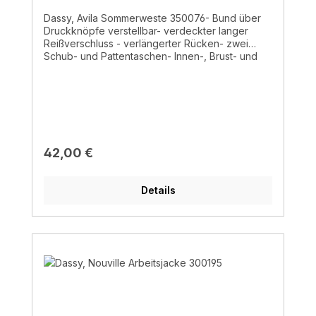
Dassy, Avila Sommerweste 350076- Bund über
Druckknöpfe verstellbar- verdeckter langer
Reißverschluss - verlängerter Rücken- zwei
Schub- und Pattentaschen- Innen-, Brust- und
Handytasche - Stiftefach - D-Ring- Doppelte
Kappnähte - 65% Polyester/ 35% Baumwolle, ±
245 g/m² - waschbar bis 60°C
Regulärer Preis:
42,00 €
Details