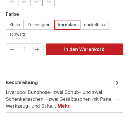
60
62
64
66
(Diese Option ist zurzeit nicht verfügbar.)
(Diese Option ist zurzeit nicht verfügbar.)
(Diese Option ist zurzeit nicht verfügbar.)
(Diese Option ist zurzeit nicht verfügbar.)
auswählen
Farbe
Khaki
Zementgrau
kornblau
dunkelblau
schwarz
Produkt Anzahl: Gib den gewünschten We
In den Warenkorb
Beschreibung
Liverpool Bundhose- zwei Schub- und zwei
Schenkeltaschen - zwei Gesäßtaschen mit Patte -
Werkzeug- und Stifte…
Mehr