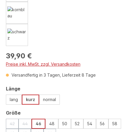
Regulärer Preis:
39,90 €
Preise inkl. MwSt. zzgl. Versandkosten
Versandfertig in 3 Tagen, Lieferzeit 8 Tage
auswählen
Länge
lang
kurz
normal
auswählen
Größe
42
44
46
48
50
52
54
56
58
(Diese Option ist zurzeit nicht verfügbar.)
(Diese Option ist zurzeit nicht verfügbar.)