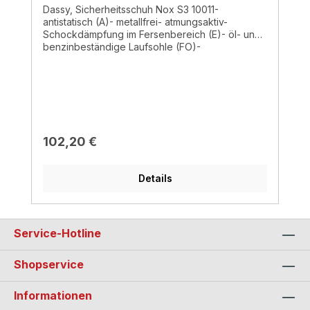
Dassy, Sicherheitsschuh Nox S3 10011-
antistatisch (A)- metallfrei- atmungsaktiv-
Schockdämpfung im Fersenbereich (E)- öl- und
benzinbeständige Laufsohle (FO)-
rutschhemmende Laufsohle (SRC)- ESD-
wasserabweisend (WRU)- Obermaterial: Textil-
Zehenschutzkappe: Kunststoff- Zwischensohle:
durchtrittsicher - synthetisch- Laufsohle: PU/PU-
Innensohle: herausnehmbar - antibakteriell -
saugfähig- Futter: Plasmafeel®- UNI EN ISO
20345:2012- DGUV 112-191
Regulärer Preis:
102,20 €
Details
Service-Hotline
Shopservice
Informationen