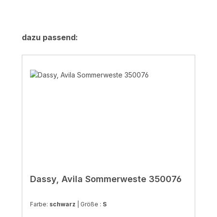
Produktgalerie überspringen
dazu passend:
Dassy, Avila Sommerweste 350076
Farbe:
schwarz
|
Größe :
S