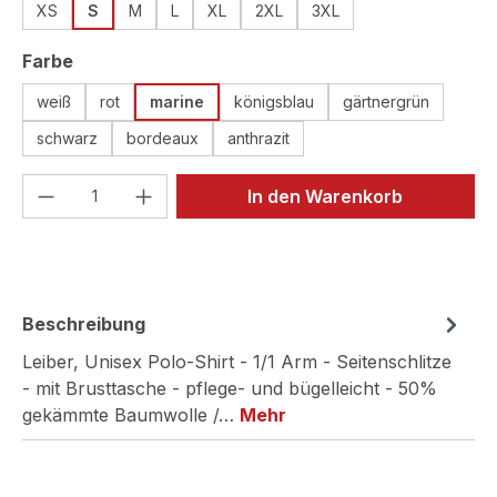
XS
S
M
L
XL
2XL
3XL
auswählen
Farbe
weiß
rot
marine
königsblau
gärtnergrün
schwarz
bordeaux
anthrazit
Produkt Anzahl: Gib den gewünschten We
In den Warenkorb
Beschreibung
Leiber, Unisex Polo-Shirt - 1/1 Arm - Seitenschlitze
- mit Brusttasche - pflege- und bügelleicht - 50%
gekämmte Baumwolle /…
Mehr