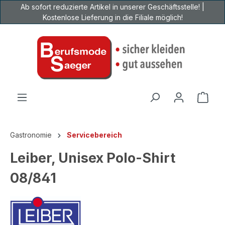
Ab sofort reduzierte Artikel in unserer Geschäftsstelle! |
Zum Hauptinhalt springen
Kostenlose Lieferung in die Filiale möglich!
Ware
Gastronomie
Servicebereich
Leiber, Unisex Polo-Shirt
08/841