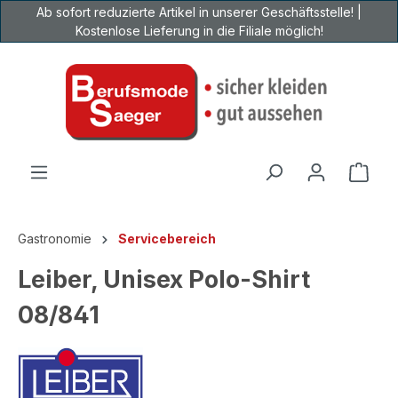
Ab sofort reduzierte Artikel in unserer Geschäftsstelle! |
Zum Hauptinhalt springen
Kostenlose Lieferung in die Filiale möglich!
Ware
Gastronomie
Servicebereich
Leiber, Unisex Polo-Shirt
08/841