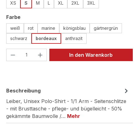
XS
S
M
L
XL
2XL
3XL
auswählen
Farbe
weiß
rot
marine
königsblau
gärtnergrün
schwarz
bordeaux
anthrazit
Produkt Anzahl: Gib den gewünschten We
In den Warenkorb
Beschreibung
Leiber, Unisex Polo-Shirt - 1/1 Arm - Seitenschlitze
- mit Brusttasche - pflege- und bügelleicht - 50%
gekämmte Baumwolle /…
Mehr