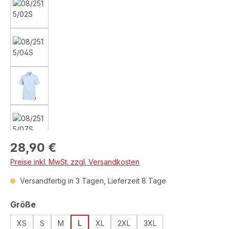
Regulärer Preis:
28,90 €
Preise inkl. MwSt. zzgl. Versandkosten
Versandfertig in 3 Tagen, Lieferzeit 8 Tage
auswählen
Größe
XS
S
M
L
XL
2XL
3XL