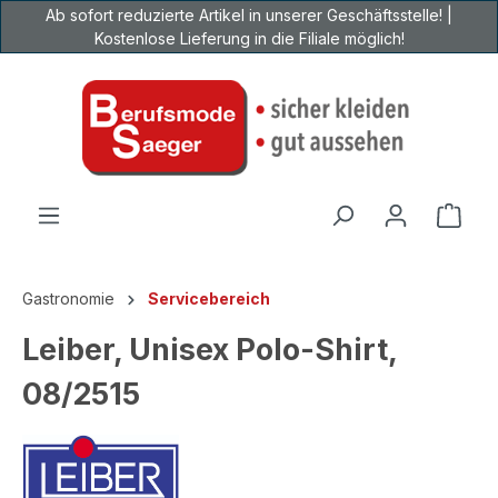
Ab sofort reduzierte Artikel in unserer Geschäftsstelle! |
Zum Hauptinhalt springen
Kostenlose Lieferung in die Filiale möglich!
Ware
Gastronomie
Servicebereich
Leiber, Unisex Polo-Shirt,
08/2515