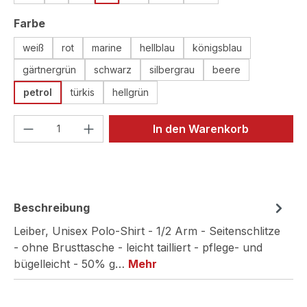
auswählen
Farbe
weiß
rot
marine
hellblau
königsblau
gärtnergrün
schwarz
silbergrau
beere
petrol
türkis
hellgrün
Produkt Anzahl: Gib den gewünschten We
In den Warenkorb
Beschreibung
Leiber, Unisex Polo-Shirt - 1/2 Arm - Seitenschlitze
- ohne Brusttasche - leicht tailliert - pflege- und
bügelleicht - 50% g…
Mehr