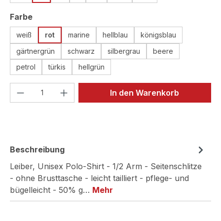
auswählen
Farbe
weiß
rot
marine
hellblau
königsblau
gärtnergrün
schwarz
silbergrau
beere
petrol
türkis
hellgrün
Produkt Anzahl: Gib den gewünschten We
In den Warenkorb
Beschreibung
Leiber, Unisex Polo-Shirt - 1/2 Arm - Seitenschlitze
- ohne Brusttasche - leicht tailliert - pflege- und
bügelleicht - 50% g…
Mehr