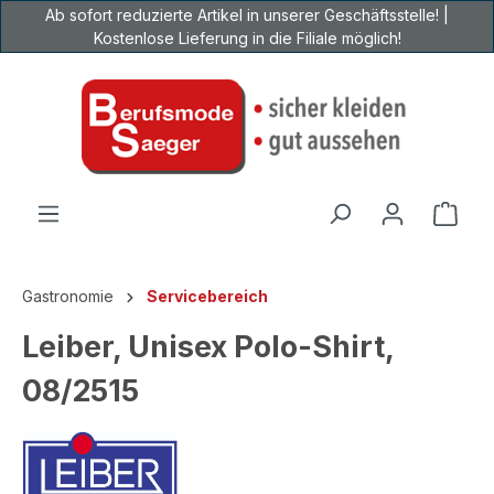
Ab sofort reduzierte Artikel in unserer Geschäftsstelle! |
Zum Hauptinhalt springen
Kostenlose Lieferung in die Filiale möglich!
Ware
Gastronomie
Servicebereich
Leiber, Unisex Polo-Shirt,
08/2515