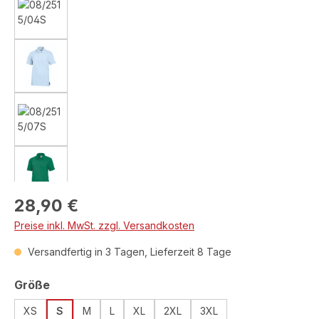
Regulärer Preis:
28,90 €
Preise inkl. MwSt. zzgl. Versandkosten
Versandfertig in 3 Tagen, Lieferzeit 8 Tage
auswählen
Größe
XS
S
M
L
XL
2XL
3XL