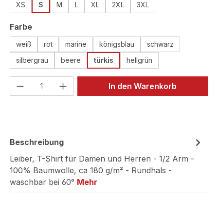
XS
S
M
L
XL
2XL
3XL
auswählen
Farbe
weiß
rot
marine
königsblau
schwarz
silbergrau
beere
türkis
hellgrün
Produkt Anzahl: Gib den gewünschten We
In den Warenkorb
Beschreibung
Leiber, T-Shirt für Damen und Herren - 1/2 Arm -
100% Baumwolle, ca 180 g/m² - Rundhals -
waschbar bei 60°
Mehr