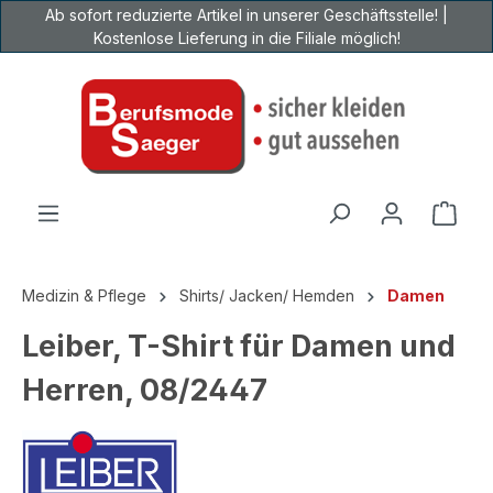
Ab sofort reduzierte Artikel in unserer Geschäftsstelle! |
Zum Hauptinhalt springen
Kostenlose Lieferung in die Filiale möglich!
Ware
Medizin & Pflege
Shirts/ Jacken/ Hemden
Damen
Leiber, T-Shirt für Damen und
Herren, 08/2447