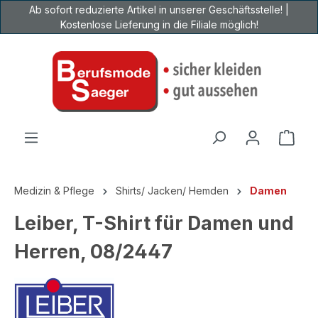
Ab sofort reduzierte Artikel in unserer Geschäftsstelle! |
Zum Hauptinhalt springen
Kostenlose Lieferung in die Filiale möglich!
Ware
Medizin & Pflege
Shirts/ Jacken/ Hemden
Damen
Leiber, T-Shirt für Damen und
Herren, 08/2447