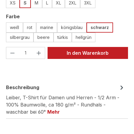
XS
S
M
L
XL
2XL
3XL
auswählen
Farbe
weiß
rot
marine
königsblau
schwarz
silbergrau
beere
türkis
hellgrün
Produkt Anzahl: Gib den gewünschten We
In den Warenkorb
Beschreibung
Leiber, T-Shirt für Damen und Herren - 1/2 Arm -
100% Baumwolle, ca 180 g/m² - Rundhals -
waschbar bei 60°
Mehr