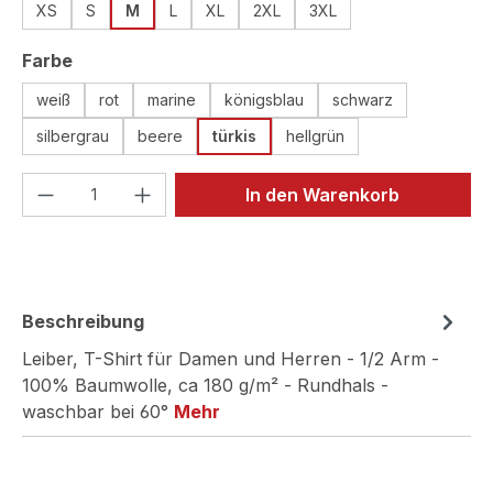
XS
S
M
L
XL
2XL
3XL
auswählen
Farbe
weiß
rot
marine
königsblau
schwarz
silbergrau
beere
türkis
hellgrün
Produkt Anzahl: Gib den gewünschten We
In den Warenkorb
Beschreibung
Leiber, T-Shirt für Damen und Herren - 1/2 Arm -
100% Baumwolle, ca 180 g/m² - Rundhals -
waschbar bei 60°
Mehr