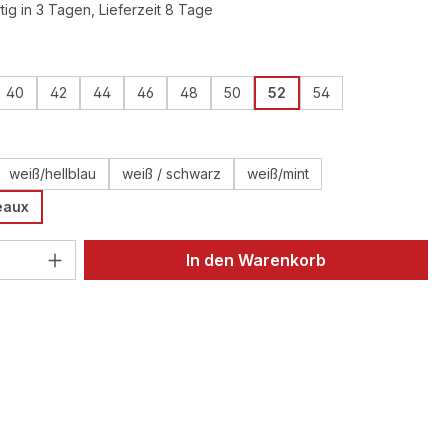
ig in 3 Tagen, Lieferzeit 8 Tage
ählen
40
42
44
46
48
50
52
54
ählen
weiß/hellblau
weiß / schwarz
weiß/mint
eaux
 Anzahl: Gib den gewünschten Wert ein 
In den Warenkorb