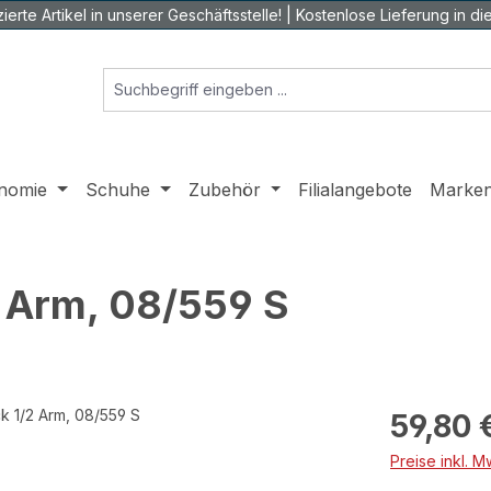
ierte Artikel in unserer Geschäftsstelle! | Kostenlose Lieferung in die 
nomie
Schuhe
Zubehör
Filialangebote
Marke
2 Arm, 08/559 S
Regulärer Prei
59,80 
Preise inkl. 