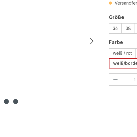
Versandfert
ausw
Größe
36
38
ausw
Farbe
weiß / rot
weiß/bord
Produkt