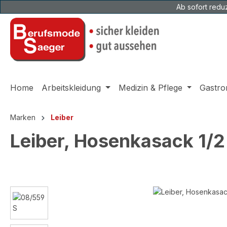
Ab sofort reduz
 Hauptinhalt springen
Zur Suche springen
Zur Hauptnavigation springen
Home
Arbeitskleidung
Medizin & Pflege
Gastro
Marken
Leiber
Leiber, Hosenkasack 1/
Bildergalerie überspringen