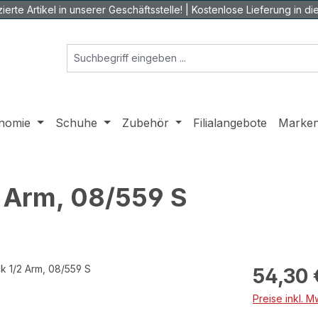
ierte Artikel in unserer Geschäftsstelle! | Kostenlose Lieferung in die 
nomie
Schuhe
Zubehör
Filialangebote
Marke
2 Arm, 08/559 S
Regulärer Prei
54,30 
Preise inkl. 