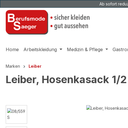
Ab sofort reduz
 Hauptinhalt springen
Zur Suche springen
Zur Hauptnavigation springen
Home
Arbeitskleidung
Medizin & Pflege
Gastro
Marken
Leiber
Leiber, Hosenkasack 1/
Bildergalerie überspringen