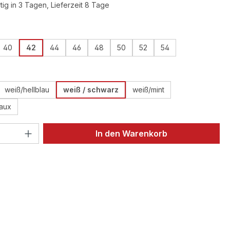
ig in 3 Tagen, Lieferzeit 8 Tage
ählen
40
42
44
46
48
50
52
54
ählen
weiß/hellblau
weiß / schwarz
weiß/mint
aux
 Anzahl: Gib den gewünschten Wert ein 
In den Warenkorb