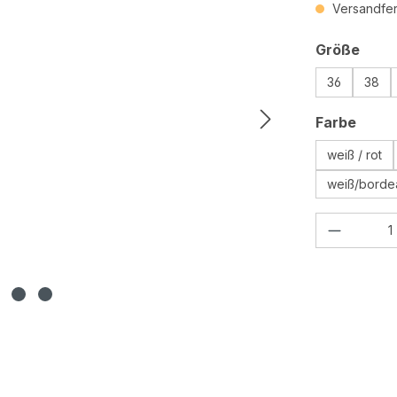
Versandfert
ausw
Größe
36
38
ausw
Farbe
weiß / rot
weiß/borde
Produkt