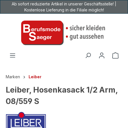
Ab sofort reduzierte Artikel in unserer Geschäftsstelle! |
Zum Hauptinhalt springen
Kostenlose Lieferung in die Filiale möglich!
Ware
Marken
Leiber
Leiber, Hosenkasack 1/2 Arm,
08/559 S