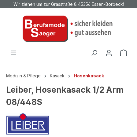
Wir ziehen um zur Grasstraße 8 45356 Essen-Borbeck!
Zum Hauptinhalt springen
Ware
Medizin & Pflege
Kasack
Hosenkasack
Leiber, Hosenkasack 1/2 Arm
08/448S