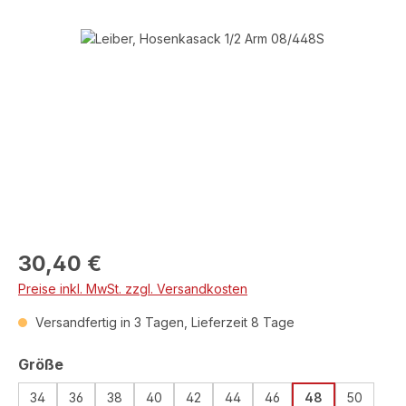
Bildergalerie überspringen
Regulärer Preis:
30,40 €
Preise inkl. MwSt. zzgl. Versandkosten
Versandfertig in 3 Tagen, Lieferzeit 8 Tage
auswählen
Größe
34
36
38
40
42
44
46
48
50