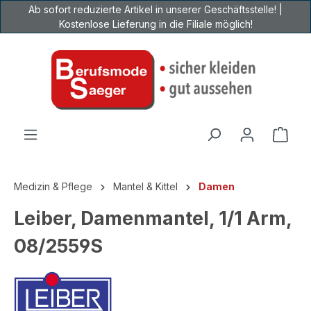
Ab sofort reduzierte Artikel in unserer Geschäftsstelle! |
Zum Hauptinhalt springen
Kostenlose Lieferung in die Filiale möglich!
Ware
Medizin & Pflege
Mantel & Kittel
Damen
Leiber, Damenmantel, 1/1 Arm,
08/2559S