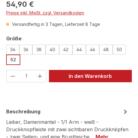
Regulärer Preis:
54,90 €
Preise inkl. MwSt. zzgl. Versandkosten
Versandfertig in 3 Tagen, Lieferzeit 8 Tage
auswählen
Größe
34
36
38
40
42
44
46
48
50
52
Produkt Anzahl: Gib den gewünschten We
In den Warenkorb
Beschreibung
Leiber, Damenmantel - 1/1 Arm - weiß -
Druckknopfleiste mit zwei sichtbaren Druckknöpfen
- zwei Seiten- und eine Brusttasche…
Mehr