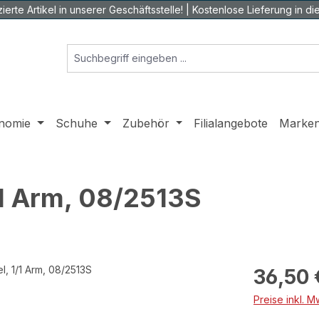
ierte Artikel in unserer Geschäftsstelle! | Kostenlose Lieferung in die 
nomie
Schuhe
Zubehör
Filialangebote
Marke
/1 Arm, 08/2513S
Regulärer Prei
36,50 
Preise inkl. 