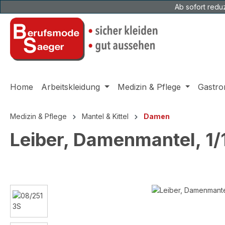
Ab sofort reduz
 Hauptinhalt springen
Zur Suche springen
Zur Hauptnavigation springen
Home
Arbeitskleidung
Medizin & Pflege
Gastro
Medizin & Pflege
Mantel & Kittel
Damen
Leiber, Damenmantel, 1
Bildergalerie überspringen