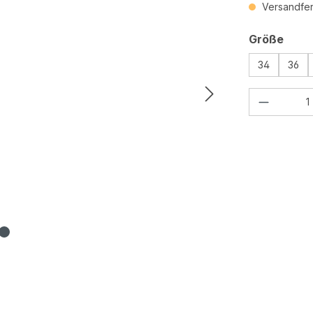
Versandfert
ausw
Größe
34
36
Produkt