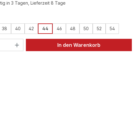
ig in 3 Tagen, Lieferzeit 8 Tage
ählen
38
40
42
44
46
48
50
52
54
 Anzahl: Gib den gewünschten Wert ein 
In den Warenkorb