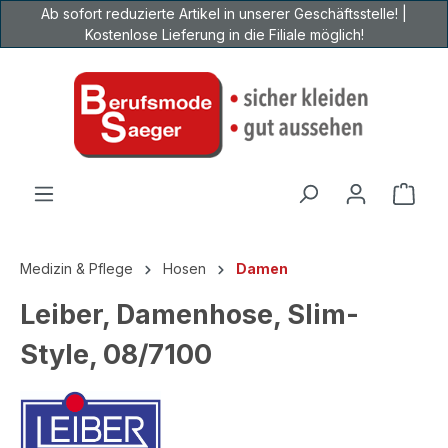
Ab sofort reduzierte Artikel in unserer Geschäftsstelle! |
Zum Hauptinhalt springen
Kostenlose Lieferung in die Filiale möglich!
Ware
Medizin & Pflege
Hosen
Damen
Leiber, Damenhose, Slim-
Style, 08/7100