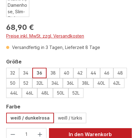
Regulärer Preis:
68,90 €
Preise inkl. MwSt. zzgl. Versandkosten
Versandfertig in 3 Tagen, Lieferzeit 8 Tage
auswählen
Größe
32
34
36
38
40
42
44
46
48
50
52
32L
34L
36L
38L
40L
42L
44L
46L
48L
50L
52L
auswählen
Farbe
weiß / dunkelrosa
weiß / türkis
Produkt Anzahl: Gib den gewünschten We
In den Warenkorb