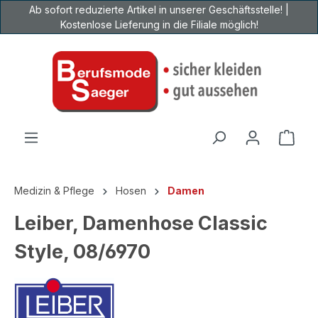
Ab sofort reduzierte Artikel in unserer Geschäftsstelle! |
Zum Hauptinhalt springen
Kostenlose Lieferung in die Filiale möglich!
Ware
Medizin & Pflege
Hosen
Damen
Leiber, Damenhose Classic
Style, 08/6970