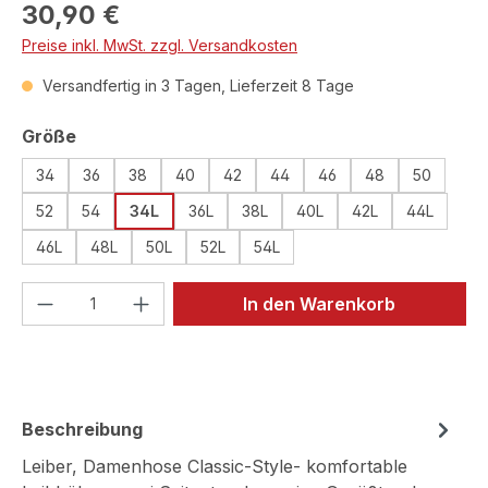
Regulärer Preis:
30,90 €
Preise inkl. MwSt. zzgl. Versandkosten
Versandfertig in 3 Tagen, Lieferzeit 8 Tage
auswählen
Größe
34
36
38
40
42
44
46
48
50
52
54
34L
36L
38L
40L
42L
44L
46L
48L
50L
52L
54L
Produkt Anzahl: Gib den gewünschten We
In den Warenkorb
Beschreibung
Leiber, Damenhose Classic-Style- komfortable