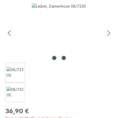
Bildergalerie überspringen
Regulärer Preis:
36,90 €