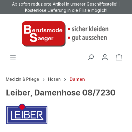
Ab sofort reduzierte Artikel in unserer Geschäftsstelle! |
Zum Hauptinhalt springen
Kostenlose Lieferung in die Filiale möglich!
Ware
Medizin & Pflege
Hosen
Damen
Leiber, Damenhose 08/7230