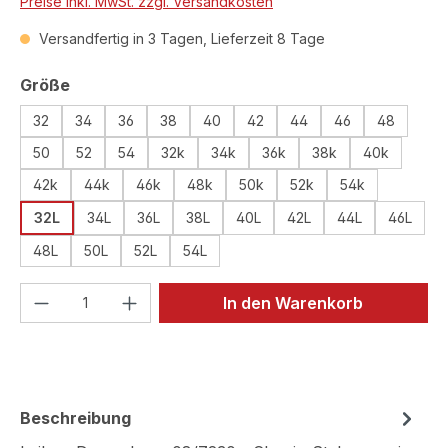
Preise inkl. MwSt. zzgl. Versandkosten
Versandfertig in 3 Tagen, Lieferzeit 8 Tage
auswählen
Größe
32
34
36
38
40
42
44
46
48
50
52
54
32k
34k
36k
38k
40k
42k
44k
46k
48k
50k
52k
54k
32L
34L
36L
38L
40L
42L
44L
46L
48L
50L
52L
54L
Produkt Anzahl: Gib den gewünschten We
In den Warenkorb
Beschreibung