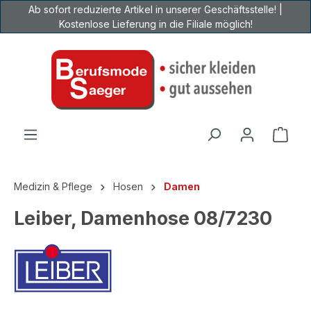
Ab sofort reduzierte Artikel in unserer Geschäftsstelle! |
Zum Hauptinhalt springen
Kostenlose Lieferung in die Filiale möglich!
Ware
Medizin & Pflege
Hosen
Damen
Leiber, Damenhose 08/7230