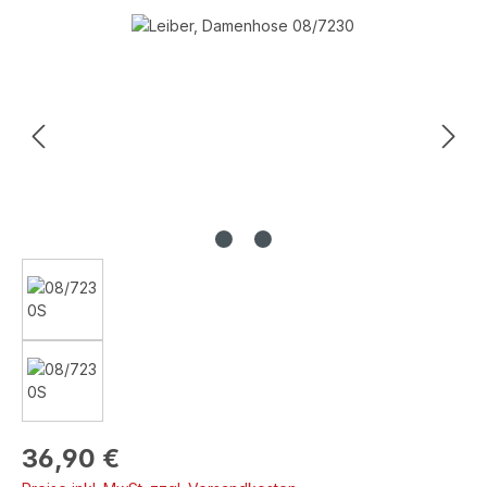
Bildergalerie überspringen
Regulärer Preis:
36,90 €