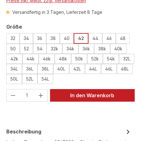
Preise inkl. MwSt. zzgl. Versandkosten
Versandfertig in 3 Tagen, Lieferzeit 8 Tage
auswählen
Größe
32
34
36
38
40
42
44
46
48
50
52
54
32k
34k
36k
38k
40k
42k
44k
46k
48k
50k
52k
54k
32L
34L
36L
38L
40L
42L
44L
46L
48L
50L
52L
54L
Produkt Anzahl: Gib den gewünschten We
In den Warenkorb
Beschreibung