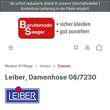
Ab sofort reduzierte Artikel in unserer Geschäftsstelle! |
Zum Hauptinhalt springen
Kostenlose Lieferung in die Filiale möglich!
Ware
Medizin & Pflege
Hosen
Damen
Leiber, Damenhose 08/7230