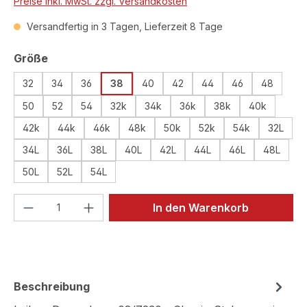
Preise inkl. MwSt. zzgl. Versandkosten
Versandfertig in 3 Tagen, Lieferzeit 8 Tage
auswählen
Größe
32
34
36
38
40
42
44
46
48
50
52
54
32k
34k
36k
38k
40k
42k
44k
46k
48k
50k
52k
54k
32L
34L
36L
38L
40L
42L
44L
46L
48L
50L
52L
54L
Produkt Anzahl: Gib den gewünschten We
In den Warenkorb
Beschreibung