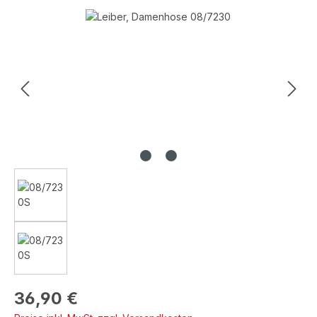
Bildergalerie überspringen
Regulärer Preis:
36,90 €