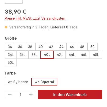
Regulärer Preis:
38,90 €
Preise inkl. MwSt. zzgl. Versandkosten
Versandfertig in 3 Tagen, Lieferzeit 8 Tage
auswählen
Größe
34
36
38
40
42
44
46
48
50
34L
36L
38L
40L
42L
44L
46L
48L
50L
auswählen
Farbe
weiß / beere
weiß/petrol
Produkt Anzahl: Gib den gewünschten We
In den Warenkorb