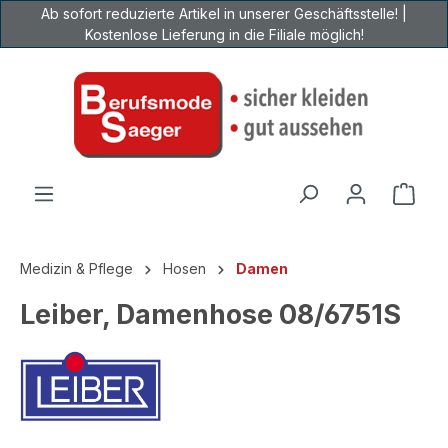
Ab sofort reduzierte Artikel in unserer Geschäftsstelle! |
Zum Hauptinhalt springen
Kostenlose Lieferung in die Filiale möglich!
Ware
Medizin & Pflege
Hosen
Damen
Leiber, Damenhose 08/6751S