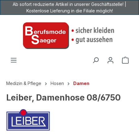
Ab sofort reduzierte Artikel in unserer Geschäftsstelle! |
Zum Hauptinhalt springen
Kostenlose Lieferung in die Filiale möglich!
Ware
Medizin & Pflege
Hosen
Damen
Leiber, Damenhose 08/6750