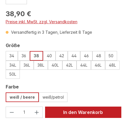
Regulärer Preis:
38,90 €
Preise inkl. MwSt. zzgl. Versandkosten
Versandfertig in 3 Tagen, Lieferzeit 8 Tage
auswählen
Größe
34
36
38
40
42
44
46
48
50
34L
36L
38L
40L
42L
44L
46L
48L
50L
auswählen
Farbe
weiß / beere
weiß/petrol
Produkt Anzahl: Gib den gewünschten We
In den Warenkorb