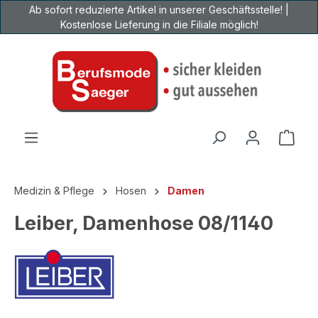
Ab sofort reduzierte Artikel in unserer Geschäftsstelle! |
Zum Hauptinhalt springen
Kostenlose Lieferung in die Filiale möglich!
Ware
Medizin & Pflege
Hosen
Damen
Leiber, Damenhose 08/1140