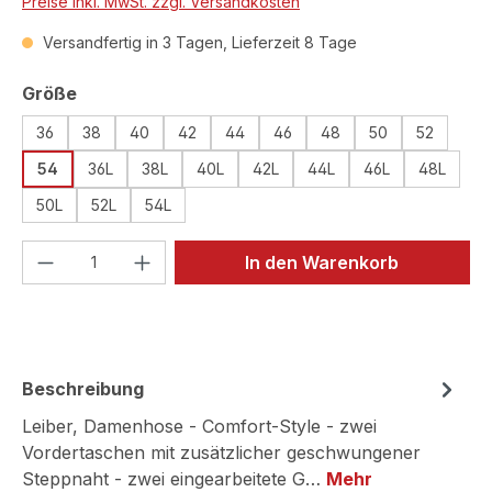
Preise inkl. MwSt. zzgl. Versandkosten
Versandfertig in 3 Tagen, Lieferzeit 8 Tage
auswählen
Größe
36
38
40
42
44
46
48
50
52
54
36L
38L
40L
42L
44L
46L
48L
50L
52L
54L
Produkt Anzahl: Gib den gewünschten We
In den Warenkorb
Beschreibung
Leiber, Damenhose - Comfort-Style - zwei
Vordertaschen mit zusätzlicher geschwungener
Steppnaht - zwei eingearbeitete G…
Mehr