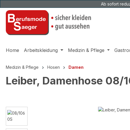
Ab sofort reduz
 Hauptinhalt springen
Zur Suche springen
Zur Hauptnavigation springen
Home
Arbeitskleidung
Medizin & Pflege
Gastro
Medizin & Pflege
Hosen
Damen
Leiber, Damenhose 08/
Bildergalerie überspringen