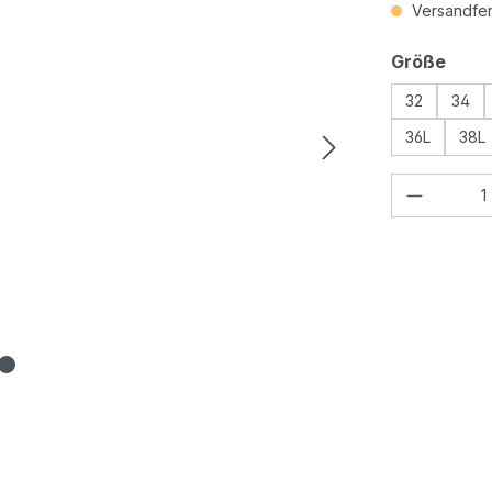
Versandfert
ausw
Größe
32
34
36L
38L
Produkt