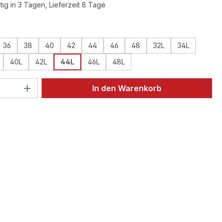
ig in 3 Tagen, Lieferzeit 8 Tage
ählen
36
38
40
42
44
46
48
32L
34L
40L
42L
44L
46L
48L
 Anzahl: Gib den gewünschten Wert ein 
In den Warenkorb