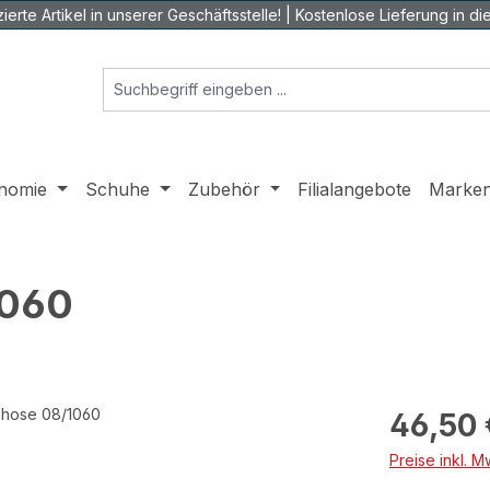
ierte Artikel in unserer Geschäftsstelle! | Kostenlose Lieferung in die 
nomie
Schuhe
Zubehör
Filialangebote
Marke
1060
Regulärer Prei
46,50 
Preise inkl. 