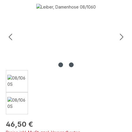
Bildergalerie überspringen
Regulärer Preis:
46,50 €