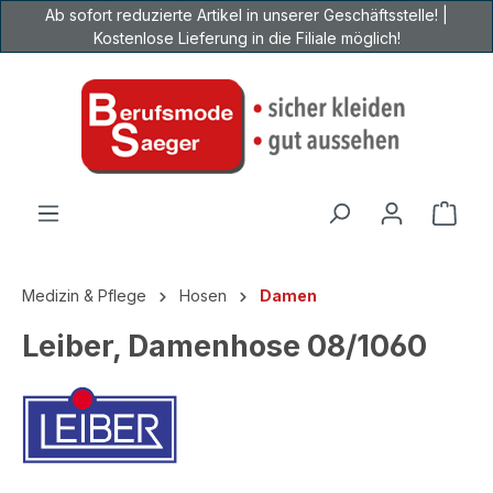
Ab sofort reduzierte Artikel in unserer Geschäftsstelle! |
Zum Hauptinhalt springen
Kostenlose Lieferung in die Filiale möglich!
Ware
Medizin & Pflege
Hosen
Damen
Leiber, Damenhose 08/1060