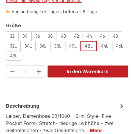
Preise inkl. MwSt. zzgl. Versandkosten
Versandfertig in 3 Tagen, Lieferzeit 8 Tage
auswählen
Größe
32
34
36
38
40
42
44
46
48
32L
34L
36L
38L
40L
42L
44L
46L
48L
Produkt Anzahl: Gib den gewünschten We
In den Warenkorb
Beschreibung
Leiber, Damenhose 08/1060 - Slim-Style- Five
Pocket Form- Stretch- niedrige Leibhöhe - zwei
Seitentaschen - zwei Gesäßtasche…
Mehr