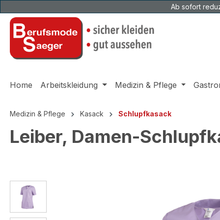
Ab sofort reduz
 Hauptinhalt springen
Zur Suche springen
Zur Hauptnavigation springen
Home
Arbeitskleidung
Medizin & Pflege
Gastro
Medizin & Pflege
Kasack
Schlupfkasack
Leiber, Damen-Schlupfk
Bildergalerie überspringen