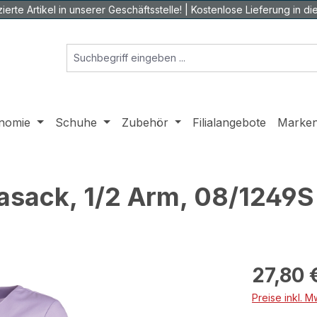
ierte Artikel in unserer Geschäftsstelle! | Kostenlose Lieferung in die 
nomie
Schuhe
Zubehör
Filialangebote
Marke
asack, 1/2 Arm, 08/1249S
Regulärer Prei
27,80 
Preise inkl. 