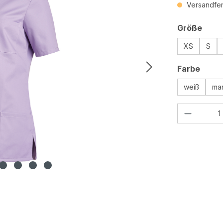
Versandfert
ausw
Größe
XS
S
ausw
Farbe
weiß
mar
Produkt