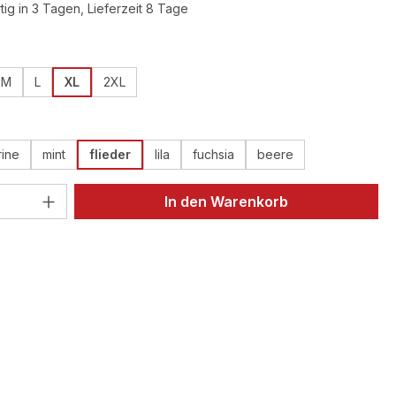
ig in 3 Tagen, Lieferzeit 8 Tage
ählen
M
L
XL
2XL
ählen
ine
mint
flieder
lila
fuchsia
beere
 Anzahl: Gib den gewünschten Wert ein 
In den Warenkorb