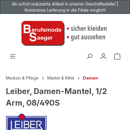
Ab sofort reduzierte Artikel in unserer Geschäftsstelle! |
Zum Hauptinhalt springen
Kostenlose Lieferung in die Filiale möglich!
Ware
Medizin & Pflege
Mantel & Kittel
Damen
Leiber, Damen-Mantel, 1/2
Arm, 08/490S