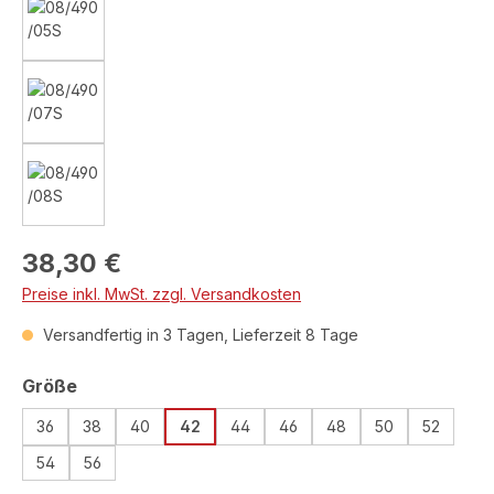
Regulärer Preis:
38,30 €
Preise inkl. MwSt. zzgl. Versandkosten
Versandfertig in 3 Tagen, Lieferzeit 8 Tage
auswählen
Größe
36
38
40
42
44
46
48
50
52
54
56