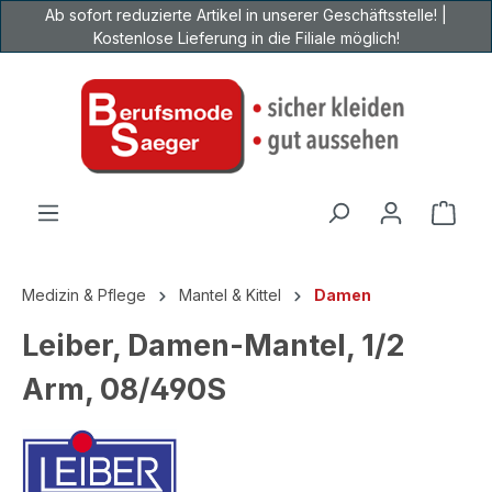
Ab sofort reduzierte Artikel in unserer Geschäftsstelle! |
Zum Hauptinhalt springen
Kostenlose Lieferung in die Filiale möglich!
Ware
Medizin & Pflege
Mantel & Kittel
Damen
Leiber, Damen-Mantel, 1/2
Arm, 08/490S