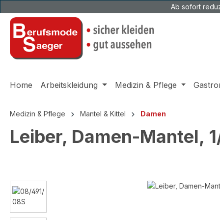
Ab sofort reduz
 Hauptinhalt springen
Zur Suche springen
Zur Hauptnavigation springen
Home
Arbeitskleidung
Medizin & Pflege
Gastro
Medizin & Pflege
Mantel & Kittel
Damen
Leiber, Damen-Mantel, 1
Bildergalerie überspringen