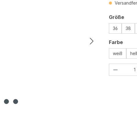
Versandfert
ausw
Größe
36
38
ausw
Farbe
weiß
hel
Produkt