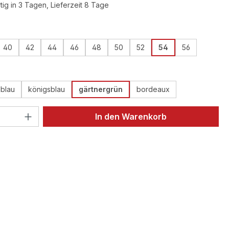
ig in 3 Tagen, Lieferzeit 8 Tage
ählen
40
42
44
46
48
50
52
54
56
ählen
lblau
königsblau
gärtnergrün
bordeaux
 Anzahl: Gib den gewünschten Wert ein 
In den Warenkorb