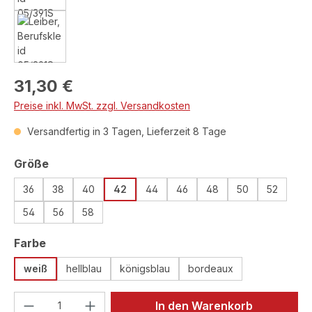
Regulärer Preis:
31,30 €
Preise inkl. MwSt. zzgl. Versandkosten
Versandfertig in 3 Tagen, Lieferzeit 8 Tage
auswählen
Größe
36
38
40
42
44
46
48
50
52
54
56
58
auswählen
Farbe
weiß
hellblau
königsblau
bordeaux
Produkt Anzahl: Gib den gewünschten We
In den Warenkorb