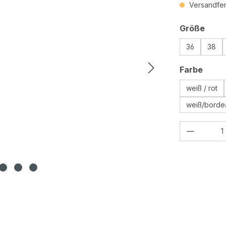
Versandfert
ausw
Größe
36
38
ausw
Farbe
weiß / rot
weiß/borde
Produkt