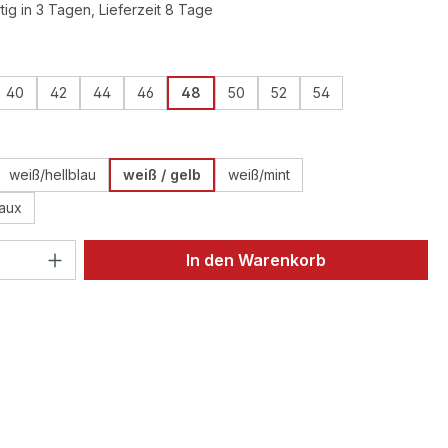
ig in 3 Tagen, Lieferzeit 8 Tage
ählen
40
42
44
46
48
50
52
54
ählen
weiß/hellblau
weiß / gelb
weiß/mint
aux
 Anzahl: Gib den gewünschten Wert ein 
In den Warenkorb