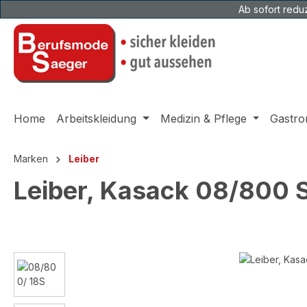
Ab sofort reduz
 Hauptinhalt springen
Zur Suche springen
Zur Hauptnavigation springen
Home
Arbeitskleidung
Medizin & Pflege
Gastro
Marken
Leiber
Leiber, Kasack 08/800 
Bildergalerie überspringen