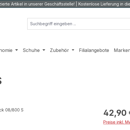
ierte Artikel in unserer Geschäftsstelle! | Kostenlose Lieferung in die 
nomie
Schuhe
Zubehör
Filialangebote
Marke
S
Regulärer Prei
42,90 
Preise inkl. 