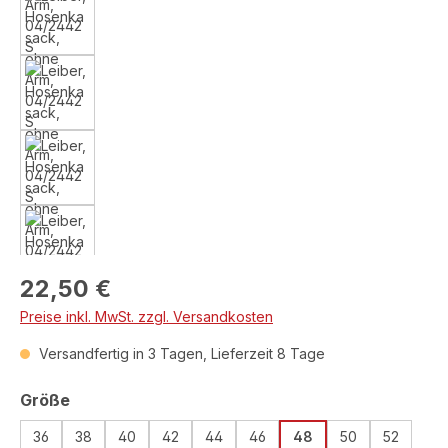
Regulärer Preis:
22,50 €
Preise inkl. MwSt. zzgl. Versandkosten
Versandfertig in 3 Tagen, Lieferzeit 8 Tage
auswählen
Größe
36
38
40
42
44
46
48
50
52