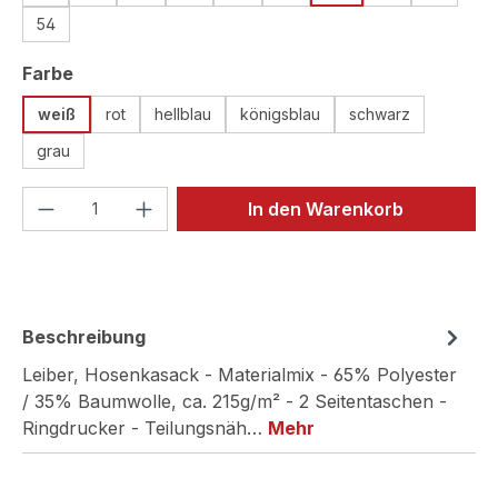
54
auswählen
Farbe
weiß
rot
hellblau
königsblau
schwarz
grau
Produkt Anzahl: Gib den gewünschten We
In den Warenkorb
Beschreibung
Leiber, Hosenkasack - Materialmix - 65% Polyester
/ 35% Baumwolle, ca. 215g/m² - 2 Seitentaschen -
Ringdrucker - Teilungsnäh…
Mehr