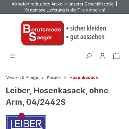
Ab sofort reduzierte Artikel in unserer Geschäftsstelle! |
Zum Hauptinhalt springen
Kostenlose Lieferung in die Filiale möglich!
Ware
Medizin & Pflege
Kasack
Hosenkasack
Leiber, Hosenkasack, ohne
Arm, 04/2442S