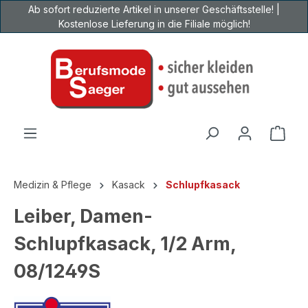
Ab sofort reduzierte Artikel in unserer Geschäftsstelle! |
Zum Hauptinhalt springen
Kostenlose Lieferung in die Filiale möglich!
Ware
Medizin & Pflege
Kasack
Schlupfkasack
Leiber, Damen-
Schlupfkasack, 1/2 Arm,
08/1249S