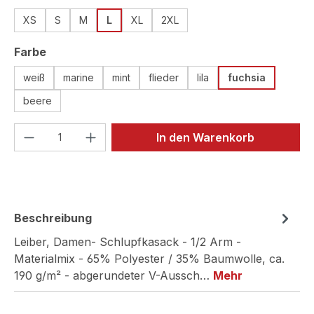
XS
S
M
L
XL
2XL
auswählen
Farbe
weiß
marine
mint
flieder
lila
fuchsia
beere
Produkt Anzahl: Gib den gewünschten We
In den Warenkorb
Beschreibung
Leiber, Damen- Schlupfkasack - 1/2 Arm -
Materialmix - 65% Polyester / 35% Baumwolle, ca.
190 g/m² - abgerundeter V-Aussch…
Mehr